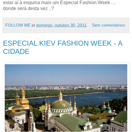
estar aí à esquina mais um Especial Fashion Week …
donde será desta vez ..?
FOLLOW ME
at
domingo, outubro 30, 2011
Sem comentários:
ESPECIAL KIEV FASHION WEEK - A
CIDADE