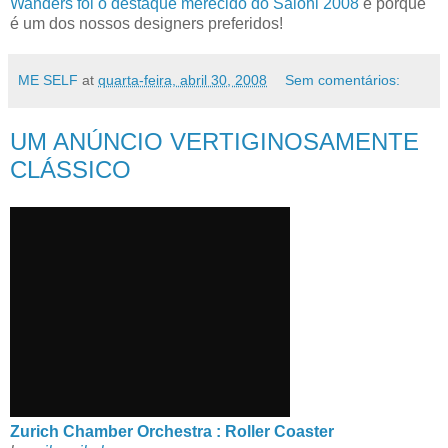
Wanders foi o destaque merecido do Saloni 2008
e porque
é um dos nossos designers preferidos!
ME SELF
at
quarta-feira, abril 30, 2008
Sem comentários:
UM ANÚNCIO VERTIGINOSAMENTE
CLÁSSICO
Zurich Chamber Orchestra : Roller Coaster