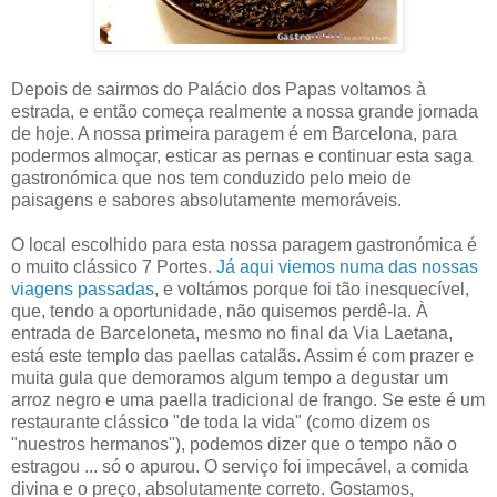
Depois de sairmos do Palácio dos Papas voltamos à
estrada, e então começa realmente a nossa grande jornada
de hoje. A nossa primeira paragem é em Barcelona, para
podermos almoçar, esticar as pernas e continuar esta saga
gastronómica que nos tem conduzido pelo meio de
paisagens e sabores absolutamente memoráveis.
O local escolhido para esta nossa paragem gastronómica é
o muito clássico 7 Portes.
Já aqui viemos numa das nossas
viagens passadas
, e voltámos porque foi tão inesquecível,
que, tendo a oportunidade, não quisemos perdê-la. À
entrada de Barceloneta, mesmo no final da Via Laetana,
está este templo das paellas catalãs. Assim é com prazer e
muita gula que demoramos algum tempo a degustar um
arroz negro e uma paella tradicional de frango. Se este é um
restaurante clássico "de toda la vida" (como dizem os
"nuestros hermanos"), podemos dizer que o tempo não o
estragou ... só o apurou. O serviço foi impecável, a comida
divina e o preço, absolutamente correto. Gostamos,