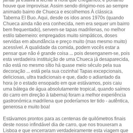
houve que improvisar. Assim sendo dirigimo-nos ao sempre
animado bairro de Chueca e escolhemos À clássica
Taberna El Buo. Aqui, desde os idos anos 1970s (quando
Chueca ainda não era conhecida, nem era sequer um bairro
bem frequentado), servem-se tapas madrilenas, no melhor
estilo taberneiro: empregados muito simpáticos, doses
servidas em abundância e preço muito (mas mesmo muito)
acessível. A qualidade da comida, podem vocês estar a
pensar que não é grande coisa ... pois desenganem-se, pois
esta verdadeira instituição de uma Chueca já desaparecida,
não está no mesmo sítio há quase meio século pela sua
decoração ... está pela sua cozinha! Tapas excepcionais,
deliciosas, ultra tradicionais e que, dado o adiantado da
hora (e o estado ensopado em que estávamos, pois caiu
uma bátega de água absolutamente tropical, quando saímos
do carro em direção à taberna) foram a melhor experiência
gastronómica madrilena que poderíamos ter tido - autêntica,
generosa e muito boa!
Estávamos prontos para as centenas de quilómetros finais
deste nosso infindável dia de carro, que nos trouxeram a
Lisboa e que encerraram verdadeiramente esta viagem que