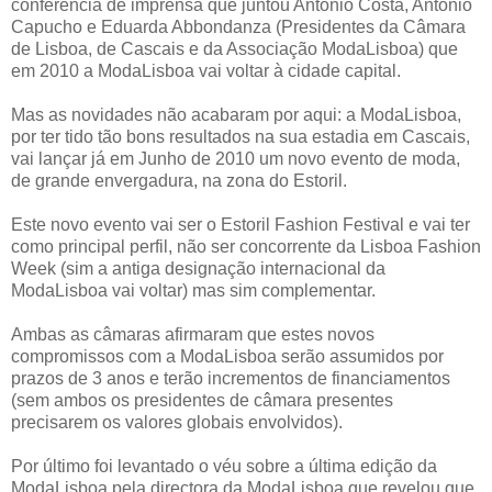
conferência de imprensa que juntou António Costa, António
Capucho e Eduarda Abbondanza (Presidentes da Câmara
de Lisboa, de Cascais e da Associação ModaLisboa) que
em 2010 a ModaLisboa vai voltar à cidade capital.
Mas as novidades não acabaram por aqui: a ModaLisboa,
por ter tido tão bons resultados na sua estadia em Cascais,
vai lançar já em Junho de 2010 um novo evento de moda,
de grande envergadura, na zona do Estoril.
Este novo evento vai ser o Estoril Fashion Festival e vai ter
como principal perfil, não ser concorrente da Lisboa Fashion
Week (sim a antiga designação internacional da
ModaLisboa vai voltar) mas sim complementar.
Ambas as câmaras afirmaram que estes novos
compromissos com a ModaLisboa serão assumidos por
prazos de 3 anos e terão incrementos de financiamentos
(sem ambos os presidentes de câmara presentes
precisarem os valores globais envolvidos).
Por último foi levantado o véu sobre a última edição da
ModaLisboa pela directora da ModaLisboa que revelou que