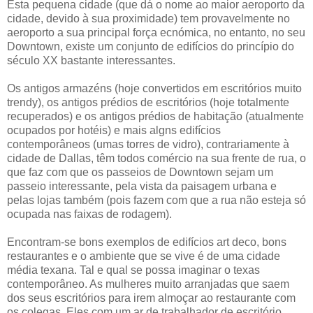
Esta pequena cidade (que dá o nome ao maior aeroporto da
cidade, devido à sua proximidade) tem provavelmente no
aeroporto a sua principal força ecnómica, no entanto, no seu
Downtown, existe um conjunto de edifícios do princípio do
século XX bastante interessantes.
Os antigos armazéns (hoje convertidos em escritórios muito
trendy), os antigos prédios de escritórios (hoje totalmente
recuperados) e os antigos prédios de habitação (atualmente
ocupados por hotéis) e mais algns edifícios
contemporâneos (umas torres de vidro), contrariamente à
cidade de Dallas, têm todos comércio na sua frente de rua, o
que faz com que os passeios de Downtown sejam um
passeio interessante, pela vista da paisagem urbana e
pelas lojas também (pois fazem com que a rua não esteja só
ocupada nas faixas de rodagem).
Encontram-se bons exemplos de edifícios art deco, bons
restaurantes e o ambiente que se vive é de uma cidade
média texana. Tal e qual se possa imaginar o texas
contemporâneo. As mulheres muito arranjadas que saem
dos seus escritórios para irem almoçar ao restaurante com
os colegas. Eles com um ar de trabalhador de escritório