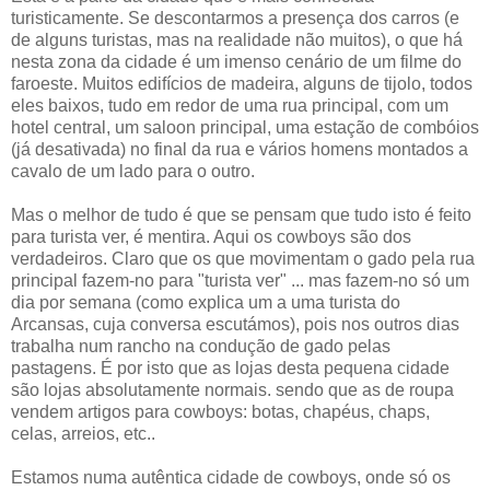
turisticamente. Se descontarmos a presença dos carros (e
de alguns turistas, mas na realidade não muitos), o que há
nesta zona da cidade é um imenso cenário de um filme do
faroeste. Muitos edifícios de madeira, alguns de tijolo, todos
eles baixos, tudo em redor de uma rua principal, com um
hotel central, um saloon principal, uma estação de combóios
(já desativada) no final da rua e vários homens montados a
cavalo de um lado para o outro.
Mas o melhor de tudo é que se pensam que tudo isto é feito
para turista ver, é mentira. Aqui os cowboys são dos
verdadeiros. Claro que os que movimentam o gado pela rua
principal fazem-no para "turista ver" ... mas fazem-no só um
dia por semana (como explica um a uma turista do
Arcansas, cuja conversa escutámos), pois nos outros dias
trabalha num rancho na condução de gado pelas
pastagens. É por isto que as lojas desta pequena cidade
são lojas absolutamente normais. sendo que as de roupa
vendem artigos para cowboys: botas, chapéus, chaps,
celas, arreios, etc..
Estamos numa autêntica cidade de cowboys, onde só os