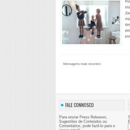
Po
im
Za
mai
dev
pe
por
Mensagens mais recentes
FALE CONNOSCO
Para enviar Press Releases,
S
Sugestões de Conteúdos ou
E
Comentários, pode fazê-lo para o