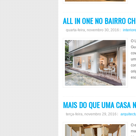
ALL IN ONE NO BAIRRO CH
quarta-feira, novembro 30, 2016
interior
O L
Gu
co
um 
com
ori
esc
MAIS DO QUE UMA CASA 
terça-feira, novembro 29, 2016
arquitect
O e
mad