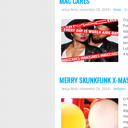
MAC CARES
terça-feira, novembro 29, 2016
trivia
0
O 
Fun
lut
at
fa
Lu
4 f
MERRY SKUNKFUNK X-MA
terça-feira, novembro 29, 2016
fashion
O N
no
al
ma
org
ab