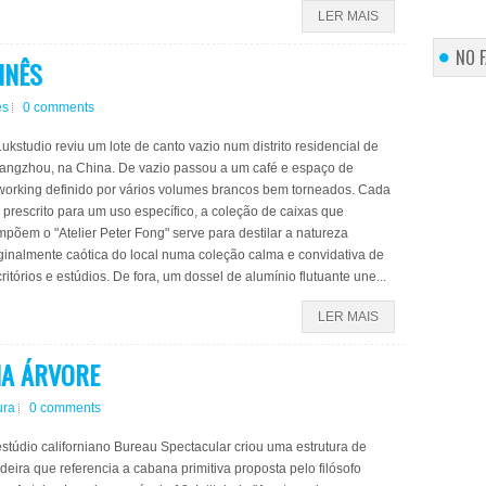
LER MAIS
NO 
INÊS
es
0 comments
ukstudio reviu um lote de canto vazio num distrito residencial de
angzhou, na China. De vazio passou a um café e espaço de
working definido por vários volumes brancos bem torneados. Cada
prescrito para um uso específico, a coleção de caixas que
põem o "Atelier Peter Fong" serve para destilar a natureza
ginalmente caótica do local numa coleção calma e convidativa de
ritórios e estúdios. De fora, um dossel de alumínio flutuante une...
LER MAIS
NA ÁRVORE
ura
0 comments
stúdio californiano Bureau Spectacular criou uma estrutura de
eira que referencia a cabana primitiva proposta pelo filósofo