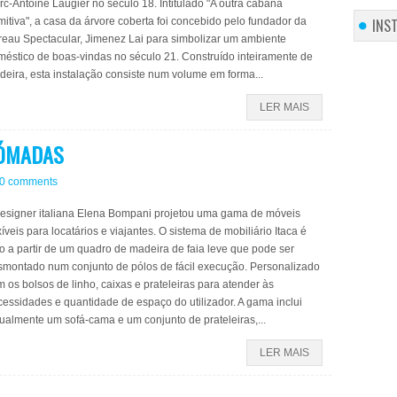
c-Antoine Laugier no século 18. Intitulado "A outra cabana
INS
mitiva", a casa da árvore coberta foi concebido pelo fundador da
reau Spectacular, Jimenez Lai para simbolizar um ambiente
méstico de boas-vindas no século 21. Construído inteiramente de
eira, esta instalação consiste num volume em forma...
LER MAIS
NÓMADAS
0 comments
designer italiana Elena Bompani projetou uma gama de móveis
xíveis para locatários e viajantes. O sistema de mobiliário Itaca é
to a partir de um quadro de madeira de faia leve que pode ser
smontado num conjunto de pólos de fácil execução. Personalizado
 os bolsos de linho, caixas e prateleiras para atender às
essidades e quantidade de espaço do utilizador. A gama inclui
ualmente um sofá-cama e um conjunto de prateleiras,...
LER MAIS