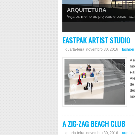
ARQUITETURA
Veja os melhores projetos e obras naci
1
2
3
4
EASTPAK ARTIST STUDIO
quarta-feira, novembro 30, 2016
fashion
A e
mo
Par
Ale
de
des
mo
A ZIG-ZAG BEACH CLUB
quarta-feira, novembro 30, 2016
arquite