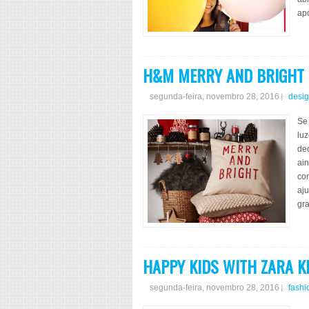
ap
H&M MERRY AND BRIGHT
segunda-feira, novembro 28, 2016
desi
Se 
luz
dec
ain
con
aju
gr
HAPPY KIDS WITH ZARA K
segunda-feira, novembro 28, 2016
fashi