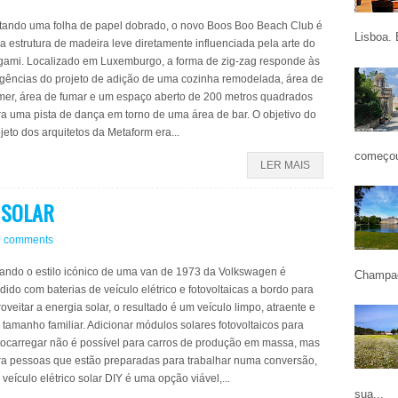
itando uma folha de papel dobrado, o novo Boos Boo Beach Club é
Lisboa. 
 estrutura de madeira leve diretamente influenciada pela arte do
igami. Localizado em Luxemburgo, a forma de zig-zag responde às
igências do projeto de adição de uma cozinha remodelada, área de
mer, área de fumar e um espaço aberto de 200 metros quadrados
a uma pista de dança em torno de uma área de bar. O objetivo do
jeto dos arquitetos da Metaform era...
começou
LER MAIS
 SOLAR
0 comments
ando o estilo icónico de uma van de 1973 da Volkswagen é
Champag
dido com baterias de veículo elétrico e fotovoltaicas a bordo para
oveitar a energia solar, o resultado é um veículo limpo, atraente e
tamanho familiar. Adicionar módulos solares fotovoltaicos para
tocarregar não é possível para carros de produção em massa, mas
ra pessoas que estão preparadas para trabalhar numa conversão,
veículo elétrico solar DIY é uma opção viável,...
sua...