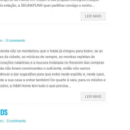
ós estação, a SKUNKFUNK quer partilhar consigo o sonho...
LER MAIS
gn
0 comments
ainda não se mentalizou que o Natal já chegou para todos, se as
es da cidade, as músicas de sempre, as montras repletas de
orações natalícias e a loucura instalada no frenesim das compras
da não foram convincentes o suficiente, então nós vamos
tinuar a dar sugestões para que entre neste espírito e, neste caso,
de a sua casa a entrar também! Do quarto à sala, para os miúdos e
aúdos, a H&M Home tem tudo o que precisa...
LER MAIS
IDS
on
0 comments