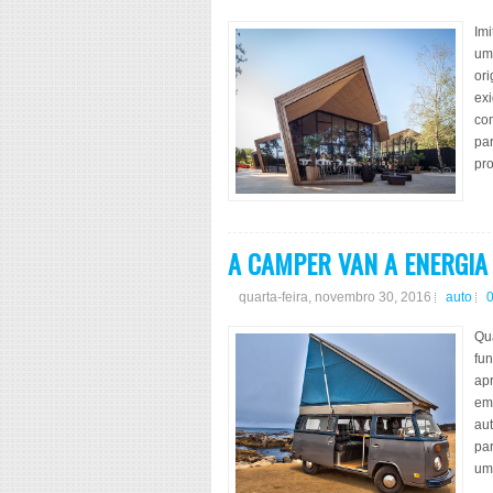
Im
uma
or
ex
co
par
pro
A CAMPER VAN A ENERGIA
quarta-feira, novembro 30, 2016
auto
Qu
fun
apr
em 
au
pa
um 