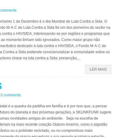
 comments
próximo 1 de Dezembro é o dia Mundial de Luta Contra a Sida. O
do M·A·C de Luta Contra a Sida foi um dos pioneiros do sector na
a contra o HIV/SIDA, interessando-se por regiões e programas que
é ao momento tinham sido ignorados. Como maior grupo não
rmacêutico dedicado à luta contra o HIV/SIDA, o Fundo M·A·C de
ta Contra a Sida pretende consciencializar a comunidade sobre os
actores chave na luta contra a Sida: prevenção,...
LER MAIS
S
0 comments
atal é a quadra da partilha em família e é por isso que, a pensar
 futuro do planeta e das próximas gerações, a SKUNKFUNK sugere
gumas novidades amigas do ambiente. Seja na escolha de
teriais na mais recente coleção Outono-Inverno, como o algodão
ânico ou o poliéster reciclado, ou no compromisso mais
rangente da marca em reduzir a sua pegada ecológica estação