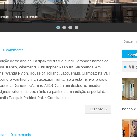
onais e internacionais!
0 comments
Popul
dição deste ano do Eastpak Artist Studio inclui grandes nomes da
MAI
da: Kenzo, Vêtements, Christopher Raeburn, Nicopanda, Ami
is, Wanda Nylon, House of Holland, Jacquemus, Giambattista Valli,
xandre Vauthier e Inan aceitaram juntar-se a este incrível projeto
 apoio à Designers Against AIDS. Cada um destes aclamados
igners criou uma peça única a partir de uma edição especial da
chila Eastpak Padded Pak’r. Com base na...
nosso e.
LER MAIS
ctura
0 comments