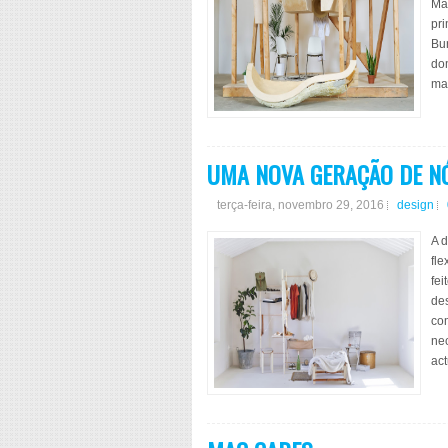
Mar
pri
Bu
do
mad
UMA NOVA GERAÇÃO DE 
terça-feira, novembro 29, 2016
design
A 
fle
fei
de
com
nec
act