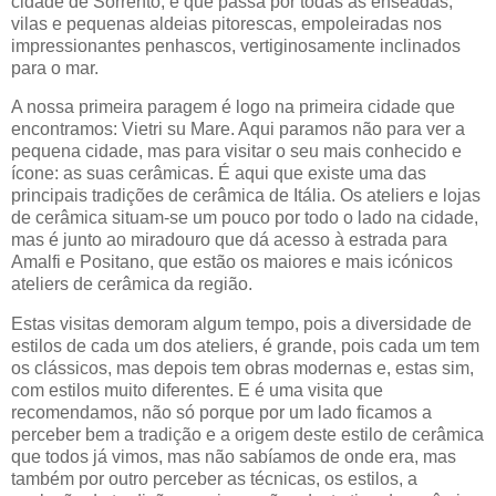
cidade de Sorrento, e que passa por todas as enseadas,
vilas e pequenas aldeias pitorescas, empoleiradas nos
impressionantes penhascos, vertiginosamente inclinados
para o mar.
A nossa primeira paragem é logo na primeira cidade que
encontramos: Vietri su Mare. Aqui paramos não para ver a
pequena cidade, mas para visitar o seu mais conhecido e
ícone: as suas cerâmicas. É aqui que existe uma das
principais tradições de cerâmica de Itália. Os ateliers e lojas
de cerâmica situam-se um pouco por todo o lado na cidade,
mas é junto ao miradouro que dá acesso à estrada para
Amalfi e Positano, que estão os maiores e mais icónicos
ateliers de cerâmica da região.
Estas visitas demoram algum tempo, pois a diversidade de
estilos de cada um dos ateliers, é grande, pois cada um tem
os clássicos, mas depois tem obras modernas e, estas sim,
com estilos muito diferentes. E é uma visita que
recomendamos, não só porque por um lado ficamos a
perceber bem a tradição e a origem deste estilo de cerâmica
que todos já vimos, mas não sabíamos de onde era, mas
também por outro perceber as técnicas, os estilos, a