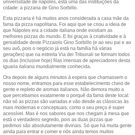
universidade de nápoles, está uma das instituições da
cidade: a pizzaria de Gino Sorbillo.
Esta pizzaria é há muitos anos considerada a casa mãe da
fama da pizza napolitana. Foi aqui que se criou a ideia de
que Nápoles era a cidade italiana onde existiam as
melhores pizzas do mundo. E foi graças à criatividade e à
genialidade deste Pizzaiolo Gino Sorbillo (e ao seu pai e ao
seu avô, pois o negócio já está na família há várias
gerações) que na estreita Via dei Tribunali se formam todos
os dias (inclusive hoje) filas imensas de apreciadores desta
iguaria italiana mundialmente conhecida.
Ora depois de alguns minutos à espera que chamassem o
nosso nome, entramos para esse estabelecimento cheio de
gente e repleto de aromas italianos. Não demora muito a
que percebamos exatamente o porquê da fama deste local:
não só as pizzas são variadas e vão desde as clássicas às
mais modernas e conceptuais, como o seu preço é super
acessível. Mas é nos sabores que nos chegam à mesa que
está o verdadeiro segredo, pois as duas pizzas que
pedimos são absolutamente divinais. Só que há muita gente
ainda para entrar e comer e nós ainda temos muitos