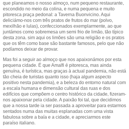
que planeamos o nosso almoço, num pequeno restaurante,
escondido no meio da colina, e numa pequena e muito
pitoresca praça pedonal: a Taverna Buonvicino. Aqui
deliciámo-nos com três pratos de frutos do mar (polvo,
mexilhão e lulas), confeccionados exemplarmente, ao que
juntámos como sobremesa um semi frio de limão, tão típico
desta zona. sim aqui os limões são uma religião e os pratos
que os têm como base são bastante famosos, pelo que não
podíamos deixar de provar.
Mas foi a seguir ao almoço que nos apaixonámos por esta
pequena cidade. É que Amalfi é pitoresca, mas ainda
genuína, é turística, mas graças à actual pandemia, não está
tão cheia de turistas quanto isso (haja algum aspecto
positivo nesta pandemia), e a beleza do entorno natural com
a escala humana e dimensão cultural das ruas e dos
edifícios que compõem o centro histórico da cidade, fizeram-
nos apaixonar pela cidade. A paixão foi tal, que decidimos
que a nossa tarde ia ser passada a aproveitar para estarmos
sentados numa das muitas esplanadas com uma vista
fabulosa sobre a baía e a cidade, e apreciarmos este
paraíso italiano.