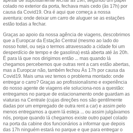
apesar de supostamente fechar às 19h, segundo um papel
colado no exterior da porta, fechava mais cedo (às 17h) por
causa da Covid19. Ora é aqui que começa a nossa
aventura: onde deixar um carro de aluguer se as estações
estão todas a fechar.
Graças ao apoio da nossa agência de viagens, descobrimos
que a Europcar da Estação Central (mesmo ao lado do
nosso hotel, ou seja o termos atravessado a cidade foi um
desperdício de tempo e de gasolina) está aberta até às 20h.
É para lá que nos dirigimos então ... mas quando lá
chegamos percebemos que outras rent a cars estão abertas,
mas a Europcar não, também fechou Às 17h por causa da
Covid19. Mais uma vez temos o problema montado: onde
entregar o carro? Graças ao profissionalismo e experiência
do nosso agente de viagens ele soluciona-nos a questão:
entregamos no parque de estacionamento onde guardam as
viaturas na Centrale (cujas direções nos são gentilmente
dadas por um empregado de outra rent a car) e assim pelo
menos entregamos a quem lá esteja ... ou assim julgávamos
nós, porque quando lá chegamos existe outro papel colado
na porta da cabine dos funcionários a informar que depois
das 17h ninguém estará no parque e que para entregar o