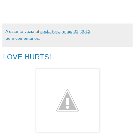
A estante vazia
at
sexta-feira, maio 31, 2013
Sem comentários:
LOVE HURTS!