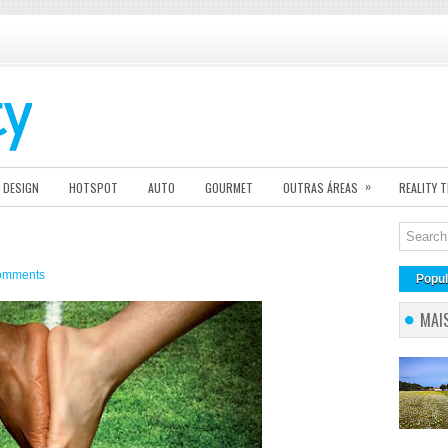
»
DESIGN
HOTSPOT
AUTO
GOURMET
OUTRAS ÁREAS
REALITY 
omments
Popul
MAI