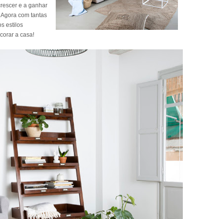
rescer e a ganhar
. Agora com tantas
s estilos
corar a casa!