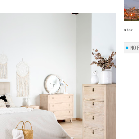
a taz...
NO 