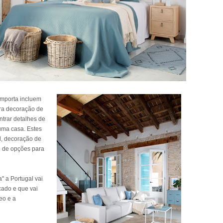
Importa incluem
ra decoração de
ntrar detalhes de
uma casa. Estes
l, decoração de
e de opções para
 a Portugal vai
cado e que vai
eo e a