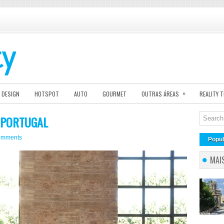
»
DESIGN
HOTSPOT
AUTO
GOURMET
OUTRAS ÁREAS
REALITY 
 PORTUGAL
omments
Popul
MAI