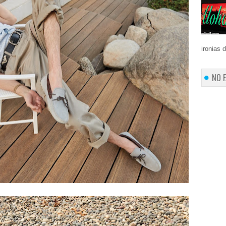
ironias 
NO 