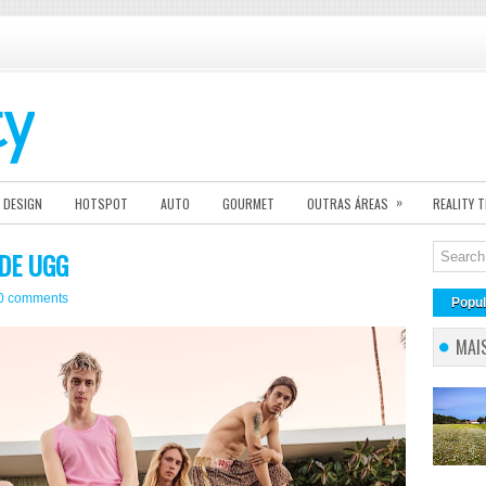
»
DESIGN
HOTSPOT
AUTO
GOURMET
OUTRAS ÁREAS
REALITY 
 DE UGG
0 comments
Popul
MAI