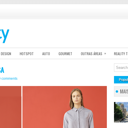
»
DESIGN
HOTSPOT
AUTO
GOURMET
OUTRAS ÁREAS
REALITY 
SA
0 comments
Popul
MAI