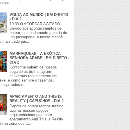
edica...
VOLTA AO MUNDO | EM DIRETO
- DIA 2
10:30 O ACORDAR AGITADO
Devido aos acontecimentos de
ontem, nomeadamente a perda de
um passaporte, a nossa manhã
 mais cedo par...
MARRAQUEXE - A EXÓTICA
SENHORA ÁRABE | EM DIRETO -
DIA 2
Conforme sabem os nossos
seguidores de Instagram ,
estivemos recentemente em
exe, e como sempre o fazemos,
 aqui todos o...
APARTAMENTO AND THIS IS
REALITY | CAPUCHOS - DIA 2
Depois de ontem termos trazido
aqui as nossas opções
arquitectónicas para este
apartamento And This is Reality
do na zona dos Ca...