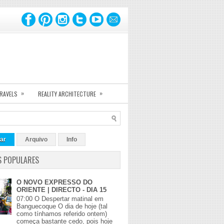
»
»
TRAVELS
REALITY ARCHITECTURE
ar
Arquivo
Info
S POPULARES
O NOVO EXPRESSO DO
ORIENTE | DIRECTO - DIA 15
07:00 O Despertar matinal em
Banguecoque O dia de hoje (tal
como tínhamos referido ontem)
começa bastante cedo, pois hoje