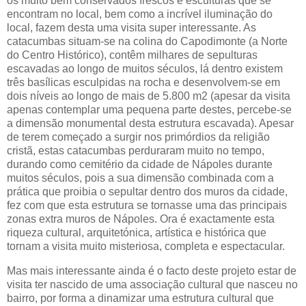
os muito bem conservados frescos e esculturas que se
encontram no local, bem como a incrível iluminação do
local, fazem desta uma visita super interessante. As
catacumbas situam-se na colina do Capodimonte (a Norte
do Centro Histórico), contêm milhares de sepulturas
escavadas ao longo de muitos séculos, lá dentro existem
três basílicas esculpidas na rocha e desenvolvem-se em
dois níveis ao longo de mais de 5.800 m2 (apesar da visita
apenas contemplar uma pequena parte destes, percebe-se
a dimensão monumental desta estrutura escavada). Apesar
de terem começado a surgir nos primórdios da religião
cristã, estas catacumbas perduraram muito no tempo,
durando como cemitério da cidade de Nápoles durante
muitos séculos, pois a sua dimensão combinada com a
prática que proibia o sepultar dentro dos muros da cidade,
fez com que esta estrutura se tornasse uma das principais
zonas extra muros de Nápoles. Ora é exactamente esta
riqueza cultural, arquitetónica, artística e histórica que
tornam a visita muito misteriosa, completa e espectacular.
Mas mais interessante ainda é o facto deste projeto estar de
visita ter nascido de uma associação cultural que nasceu no
bairro, por forma a dinamizar uma estrutura cultural que