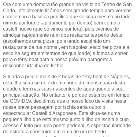
Ora com uma demora tão grande na visita ao Teatro de San
Carlo, infelizmente ficámos sem grande tempo para vermos
com tempo a basílica pontífica que se situa mesmo ao lado
(vimos por fora e rapidamente por dentro) bem como o
castell nuovo (que só vimos por fora), pois tivemos de
almoçar rapidamente num dos restaurantes perto deste
(escolhemos uma pizza, pois tendo escolhido um
restaurante de rua normal, em Nápoles, escolher pizza é a
escolha segura em termos de qualidade) e fomos a correr
para o ferry boat para a nossa próxima paragem: a
desconhecida ilha de Ischia.
Situada a pouco mais de 2 horas de ferry boat de Nápoles,
esta ilha situa-se no extremo norte da imensa baía desta
cidade e tem nas suas nascentes de água quente a sua
principal atração. No entanto, e porque estamos em tempo
de COVID19, decidimos que o nosso foco de visita nesta
nossa breve passagem por Ischia seria outro: o
espectacular Castell d'Aragonese. Este situa-se numa
pequena ilha que está mesmo junto à ilha de Ischia e cujo
acesso é feito por uma ponte pedonal. A espectacularidade
da estrutura construída em cima de um rochedo