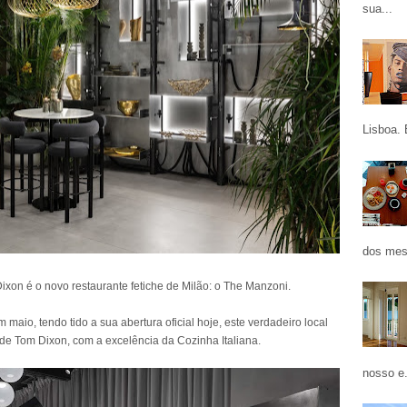
sua...
Lisboa. 
dos mes
ixon é o novo restaurante fetiche de Milão: o The Manzoni.
 maio, tendo tido a sua abertura oficial hoje, este verdadeiro local
gn de Tom Dixon, com a excelência da Cozinha Italiana.
nosso e.