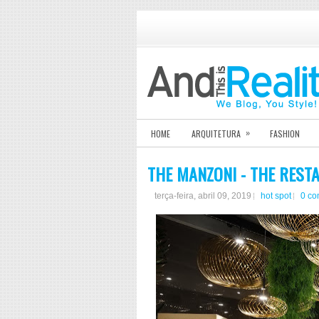
»
HOME
ARQUITETURA
FASHION
THE MANZONI - THE REST
terça-feira, abril 09, 2019
hot spot
0 c