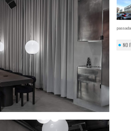
passada 
NO 