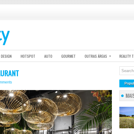
»
DESIGN
HOTSPOT
AUTO
GOURMET
OUTRAS ÁREAS
REALITY 
AURANT
omments
Popul
MAI