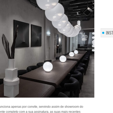
INS
 funciona apenas por convite, servindo assim de showroom do
nte completo com a sua assinatura, as suas mais recentes