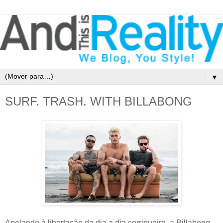
▼
SURF. TRASH. WITH BILLABONG
Apelando à libertação da dia a dia corriqueiro, a Billabong