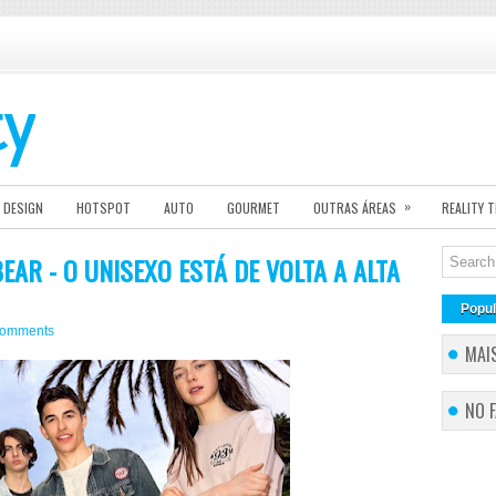
»
DESIGN
HOTSPOT
AUTO
GOURMET
OUTRAS ÁREAS
REALITY 
AR - O UNISEXO ESTÁ DE VOLTA A ALTA
Popul
comments
MAI
NO 