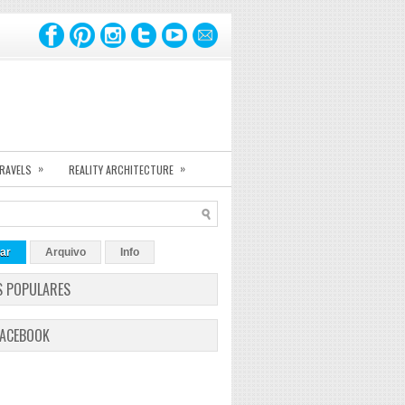
»
»
TRAVELS
REALITY ARCHITECTURE
ar
Arquivo
Info
S POPULARES
FACEBOOK