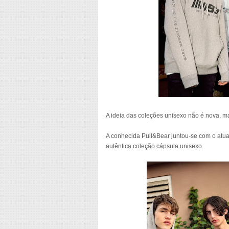
A ideia das coleções unisexo não é nova, m
A conhecida Pull&Bear juntou-se com o at
autêntica coleção cápsula unisexo.