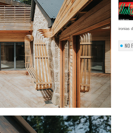
ironias 
NO 