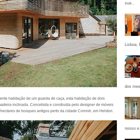
sua...
Lisboa. 
dos mes
ente habitação de um guarda de caça, esta habitação de dois
 madeira inclinada. Concebida e construída pelo designer de móveis
s hectares de bosques antigos perto da cidade Cornish, em Helston.
nosso e.