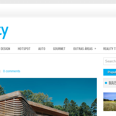
»
DESIGN
HOTSPOT
AUTO
GOURMET
OUTRAS ÁREAS
REALITY 
0 comments
Popul
MAI