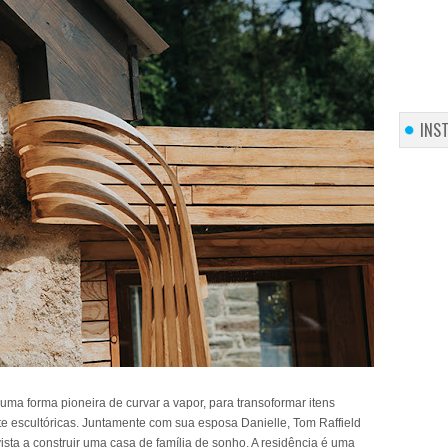
INS
uma forma pioneira de curvar a vapor, para transoformar itens
e escultóricas. Juntamente com sua esposa Danielle, Tom Raffield
sta a construir uma casa de família de sonho. A residência é uma