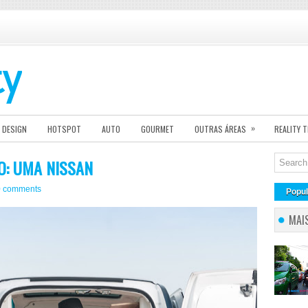
»
DESIGN
HOTSPOT
AUTO
GOURMET
OUTRAS ÁREAS
REALITY 
O: UMA NISSAN
0 comments
Popul
MAI