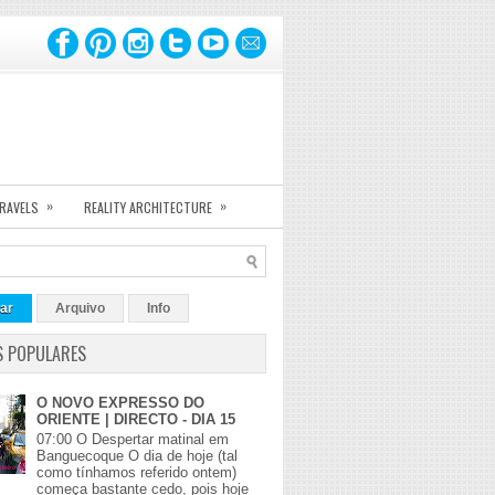
»
»
TRAVELS
REALITY ARCHITECTURE
ar
Arquivo
Info
S POPULARES
O NOVO EXPRESSO DO
ORIENTE | DIRECTO - DIA 15
07:00 O Despertar matinal em
Banguecoque O dia de hoje (tal
como tínhamos referido ontem)
começa bastante cedo, pois hoje