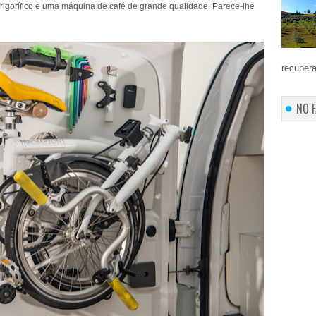
rigorífico e uma máquina de café de grande qualidade. Parece-lhe
recupera
NO 