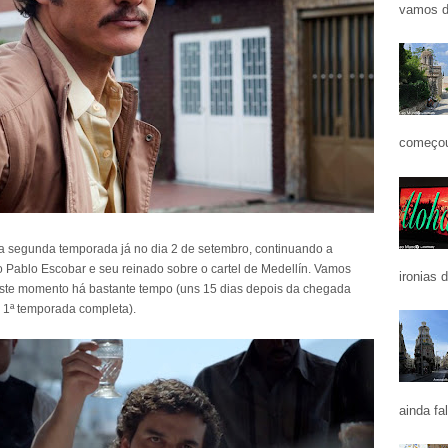
vamos d
começou
ma segunda temporada já no dia 2 de setembro, continuando a
ano Pablo Escobar e seu reinado sobre o cartel de Medellín. Vamos
ironias 
este momento há bastante tempo (uns 15 dias depois da chegada
a 1ª temporada completa).
ainda fa