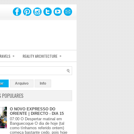
»
»
TRAVELS
REALITY ARCHITECTURE
ar
Arquivo
Info
S POPULARES
O NOVO EXPRESSO DO
ORIENTE | DIRECTO - DIA 15
07:00 O Despertar matinal em
Banguecoque O dia de hoje (tal
como tínhamos referido ontem)
começa bastante cedo, pois hoje