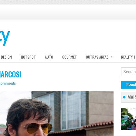
»
DESIGN
HOTSPOT
AUTO
GOURMET
OUTRAS ÁREAS
REALITY 
NARCOS!
comments
Popul
MAI