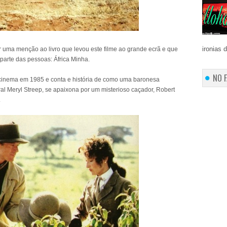
ironias 
r uma menção ao livro que levou este filme ao grande ecrã e que
parte das pessoas: África Minha.
NO 
o cinema em 1985 e conta e história de como uma baronesa
al Meryl Streep, se apaixona por um misterioso caçador, Robert
.