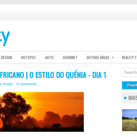
»
DESIGN
HOTSPOT
AUTO
GOURMET
OUTRAS ÁREAS
REALITY 
RICANO | O ESTILO DO QUÉNIA - DIA 1
t
,
travel
0 comments
Popul
MAI