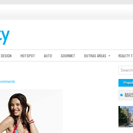
»
DESIGN
HOTSPOT
AUTO
GOURMET
OUTRAS ÁREAS
REALITY 
comments
Popul
MAI