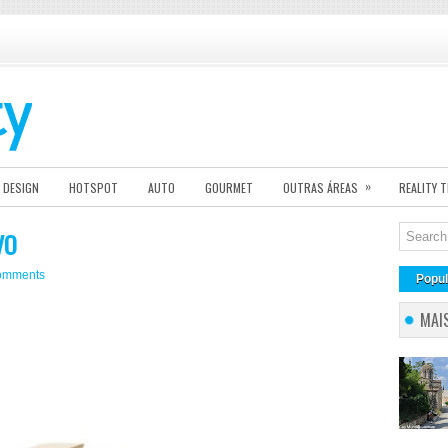
»
DESIGN
HOTSPOT
AUTO
GOURMET
OUTRAS ÁREAS
REALITY 
VO
omments
Popul
MAI