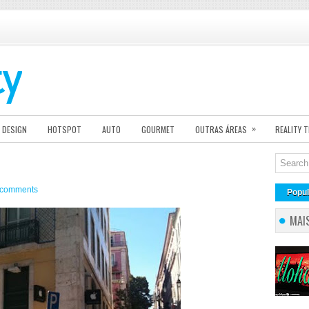
»
DESIGN
HOTSPOT
AUTO
GOURMET
OUTRAS ÁREAS
REALITY 
 comments
Popul
MAI