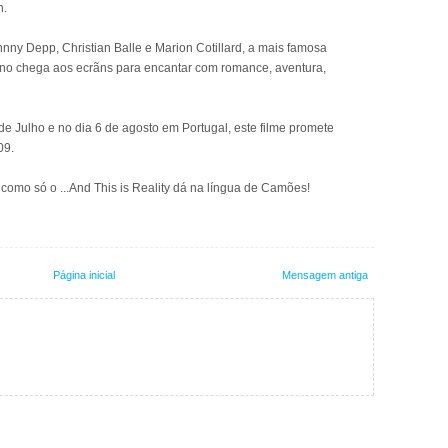
n.
y Depp, Christian Balle e Marion Cotillard, a mais famosa
ano chega aos ecrãns para encantar com romance, aventura,
de Julho e no dia 6 de agosto em Portugal, este filme promete
09.
como só o ...And This is Reality dá na língua de Camões!
Página inicial
Mensagem antiga