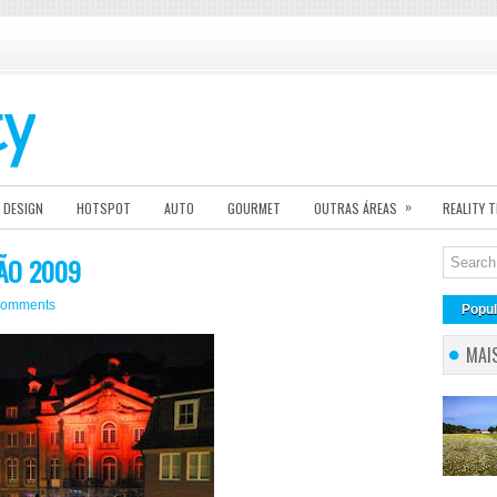
»
DESIGN
HOTSPOT
AUTO
GOURMET
OUTRAS ÁREAS
REALITY 
RÃO 2009
comments
Popul
MAI