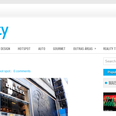
»
DESIGN
HOTSPOT
AUTO
GOURMET
OUTRAS ÁREAS
REALITY 
hot spot
0 comments
Popul
MAI