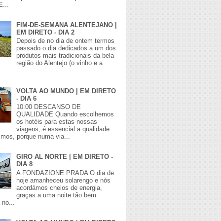
E...
FIM-DE-SEMANA ALENTEJANO |
EM DIRETO - DIA 2
Depois de no dia de ontem termos
passado o dia dedicados a um dos
produtos mais tradicionais da bela
região do Alentejo (o vinho e a
VOLTA AO MUNDO | EM DIRETO
- DIA 6
10:00 DESCANSO DE
QUALIDADE Quando escolhemos
os hotéis para estas nossas
viagens, é essencial a qualidade
mos, porque numa via...
GIRO AL NORTE | EM DIRETO -
DIA 8
A FONDAZIONE PRADA O dia de
hoje amanheceu solarengo e nós
acordámos cheios de energia,
graças a uma noite tão bem
no...