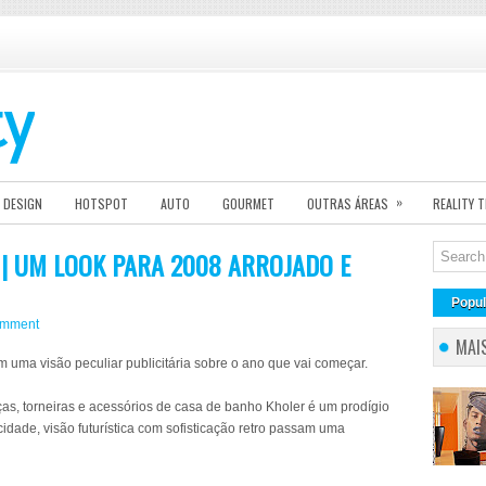
»
DESIGN
HOTSPOT
AUTO
GOURMET
OUTRAS ÁREAS
REALITY 
 | UM LOOK PARA 2008 ARROJADO E
Popul
omment
MAI
uma visão peculiar publicitária sobre o ano que vai começar.
s, torneiras e acessórios de casa de banho Kholer é um prodígio
dade, visão futurística com sofisticação retro passam uma