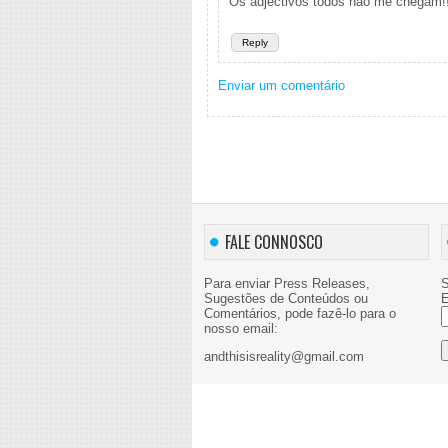
Os adjectivos todos não me chegam!!
Reply
Enviar um comentário
FALE CONNOSCO
Para enviar Press Releases,
S
Sugestões de Conteúdos ou
E
Comentários, pode fazê-lo para o
nosso email:
andthisisreality@gmail.com