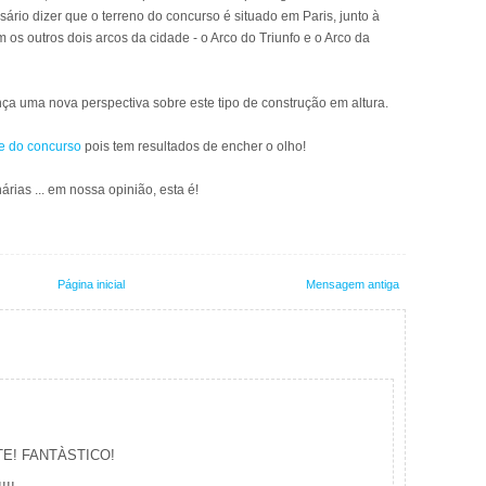
rio dizer que o terreno do concurso é situado em Paris, junto à
 os outros dois arcos da cidade - o Arco do Triunfo e o Arco da
ança uma nova perspectiva sobre este tipo de construção em altura.
ite do concurso
pois tem resultados de encher o olho!
rias ... em nossa opinião, esta é!
Página inicial
Mensagem antiga
E! FANTÀSTICO!