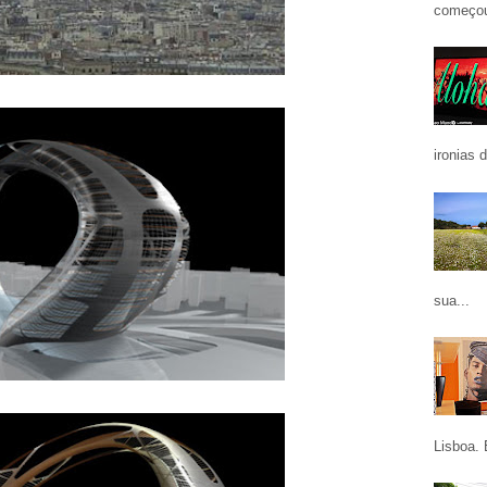
começou
ironias 
sua...
Lisboa. 