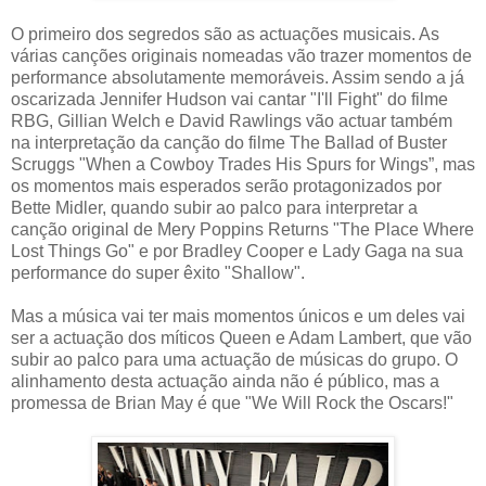
O primeiro dos segredos são as actuações musicais. As
várias canções originais nomeadas vão trazer momentos de
performance absolutamente memoráveis. Assim sendo a já
oscarizada Jennifer Hudson vai cantar "I'll Fight" do filme
RBG, Gillian Welch e David Rawlings vão actuar também
na interpretação da canção do filme The Ballad of Buster
Scruggs "When a Cowboy Trades His Spurs for Wings”, mas
os momentos mais esperados serão protagonizados por
Bette Midler, quando subir ao palco para interpretar a
canção original de Mery Poppins Returns "The Place Where
Lost Things Go" e por Bradley Cooper e Lady Gaga na sua
performance do super êxito "Shallow".
Mas a música vai ter mais momentos únicos e um deles vai
ser a actuação dos míticos Queen e Adam Lambert, que vão
subir ao palco para uma actuação de músicas do grupo. O
alinhamento desta actuação ainda não é público, mas a
promessa de Brian May é que "We Will Rock the Oscars!"