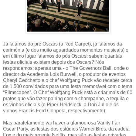
Já falámos do pré Oscars (a Red Carpet), já falámos da
cerimónia (e dos muito aguardados momentos musicais) e
em último lugar falamos do pós Oscars: sabem quantas
festas oficiais existem depois dos Oscars? Nós
respondemos: apenas uma - o The Governors Ball, onde o
director da Academia Lois Burwell, o produtor de eventos
Cheryl Cecchetto e o chef Wolfgang Puck vão receber cerca
de 1.500 convidados para uma festa memorável com o tema
“Filmscapes”. O Chef Wolfgang Puck está a criar mais de 60
pratos que vão fazer pairing com o champanhe, a tequila e
os vinhos oficiais (o Piper-Heidsieck, a Don Julio e os
vinhos Francis Ford Coppola, respectivamente).
Mas paralelamente vai haver a glamourosa Vanity Fair
Oscar Party, as festas dos estúdios Warner Bros, da cadeia
Fox e do mais recente Netflix, mas são as festas privadas