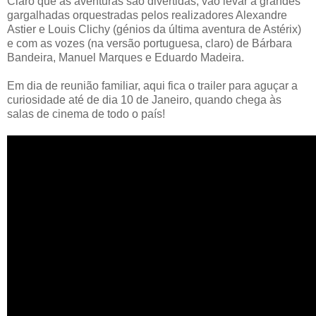
Claro que as aventuras são divertidas, vão levar a grandes
gargalhadas orquestradas pelos realizadores Alexandre
Astier e Louis Clichy (génios da última aventura de Astérix)
e com as vozes (na versão portuguesa, claro) de Bárbara
Bandeira, Manuel Marques e Eduardo Madeira.
Em dia de reunião familiar, aqui fica o trailer para aguçar a
curiosidade até de dia 10 de Janeiro, quando chega às
salas de cinema de todo o país!