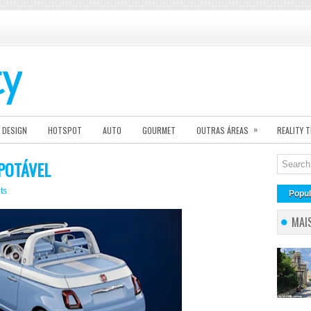
»
DESIGN
HOTSPOT
AUTO
GOURMET
OUTRAS ÁREAS
REALITY 
POTÁVEL
ts
Popul
MAI