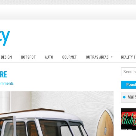
»
DESIGN
HOTSPOT
AUTO
GOURMET
OUTRAS ÁREAS
REALITY 
URE
omments
Popul
MAI