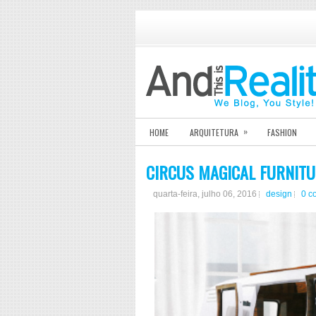
»
HOME
ARQUITETURA
FASHION
CIRCUS MAGICAL FURNIT
quarta-feira, julho 06, 2016
design
0 c