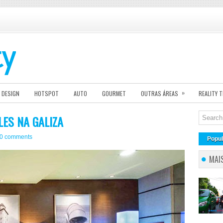
»
DESIGN
HOTSPOT
AUTO
GOURMET
OUTRAS ÁREAS
REALITY 
LES NA GALIZA
0 comments
Popul
MAI