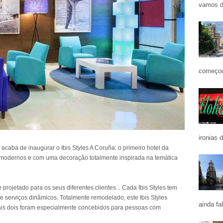
vamos d
começou
ironias 
acaba de inaugurar o Ibis Styles A Coruña: o primeiro hotel da
 modernos e com uma decoração totalmente inspirada na temática
projetado para os seus diferentes clientes... Cada Ibis Styles tem
 e serviços dinâmicos. Totalmente remodelado, este Ibis Styles
ainda fa
is dois foram especialmente concebidos para pessoas com