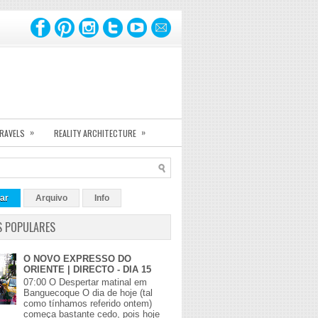
»
»
TRAVELS
REALITY ARCHITECTURE
ar
Arquivo
Info
S POPULARES
O NOVO EXPRESSO DO
ORIENTE | DIRECTO - DIA 15
07:00 O Despertar matinal em
Banguecoque O dia de hoje (tal
como tínhamos referido ontem)
começa bastante cedo, pois hoje