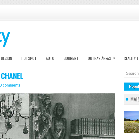
»
DESIGN
HOTSPOT
AUTO
GOURMET
OUTRAS ÁREAS
REALITY 
 CHANEL
0 comments
Popul
MAI