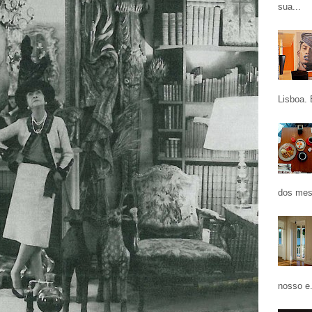
sua...
Lisboa. 
dos mes
nosso e.