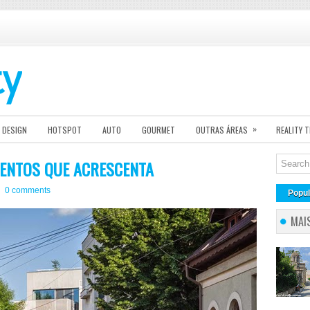
»
DESIGN
HOTSPOT
AUTO
GOURMET
OUTRAS ÁREAS
REALITY 
ENTOS QUE ACRESCENTA
0 comments
Popul
MAI