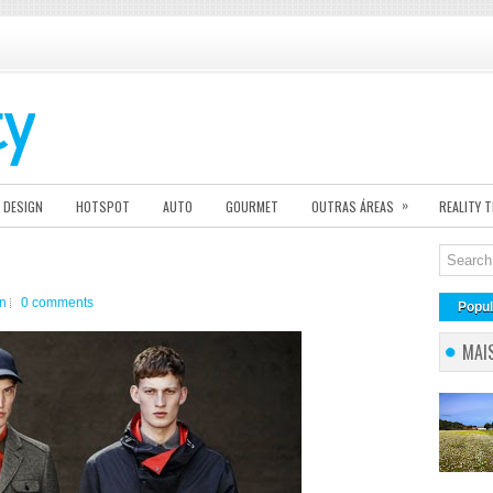
»
DESIGN
HOTSPOT
AUTO
GOURMET
OUTRAS ÁREAS
REALITY 
on
0 comments
Popul
MAI