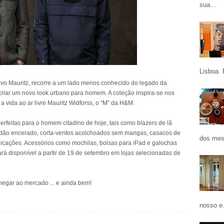
sua...
Lisboa. 
ivo Mauritz, recorre a um lado menos conhecido do legado da
a criar um novo look urbano para homem. A coleção inspira-se nos
a vida ao ar livre Mauritz Widforss, o “M” da H&M.
rfeitas para o homem citadino de hoje, tais como blazers de lã
godão encerado, corta-ventos acolchoados sem mangas, casacos de
dos mes
icações. Acessórios como mochilas, bolsas para iPad e galochas
rá disponível a partir de 19 de setembro em lojas selecionadas de
egar ao mercado ... e ainda bem!
nosso e.