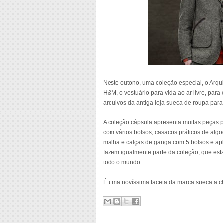
Neste outono, uma coleção especial, o Arqu
H&M, o vestuário para vida ao ar livre, par
arquivos da antiga loja sueca de roupa para 
A coleção cápsula apresenta muitas peças pe
com vários bolsos, casacos práticos de al
malha e calças de ganga com 5 bolsos e apl
fazem igualmente parte da coleção, que esta
todo o mundo.
É uma novíssima faceta da marca sueca a ch