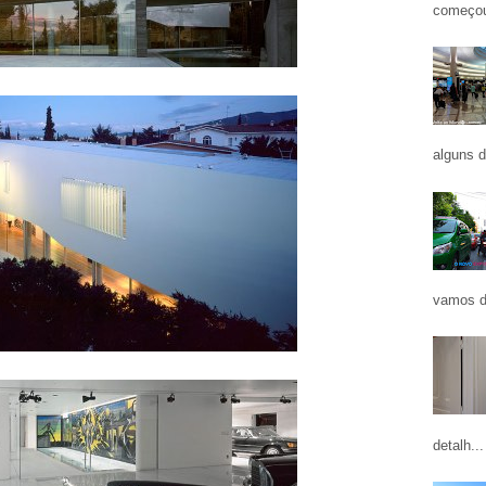
começou
alguns d
vamos d
detalh...