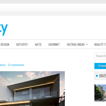
»
DESIGN
HOTSPOT
AUTO
GOURMET
OUTRAS ÁREAS
REALITY 
ctura
0 comments
Popul
MAI