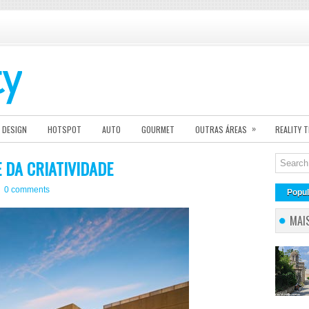
»
DESIGN
HOTSPOT
AUTO
GOURMET
OUTRAS ÁREAS
REALITY 
 DA CRIATIVIDADE
0 comments
Popul
MAI