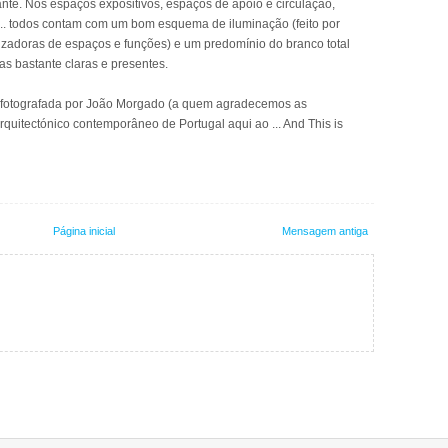
ante. Nos espaços expositivos, espaços de apoio e circulação,
s ... todos contam com um bom esquema de iluminação (feito por
zadoras de espaços e funções) e um predomínio do branco total
as bastante claras e presentes.
i fotografada por João Morgado (a quem agradecemos as
 arquitectónico contemporâneo de Portugal aqui ao ... And This is
Página inicial
Mensagem antiga