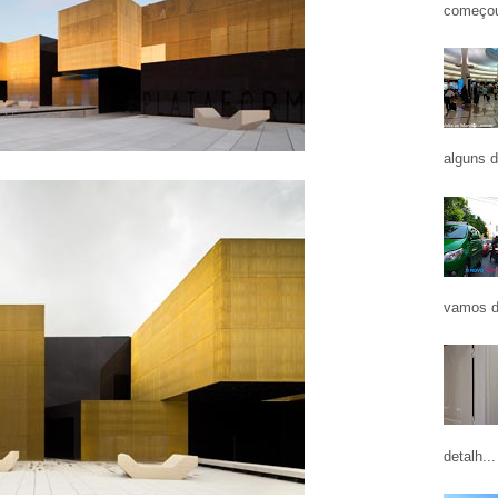
começou
alguns d
vamos d
detalh...