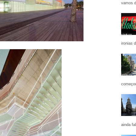
vamos d
ironias 
começou
ainda fa