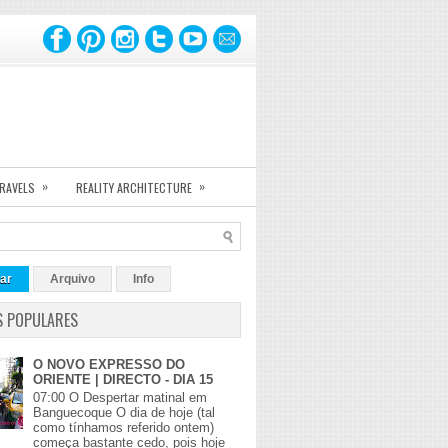
»
»
TRAVELS
REALITY ARCHITECTURE
ar
Arquivo
Info
S POPULARES
O NOVO EXPRESSO DO
ORIENTE | DIRECTO - DIA 15
07:00 O Despertar matinal em
Banguecoque O dia de hoje (tal
como tínhamos referido ontem)
começa bastante cedo, pois hoje