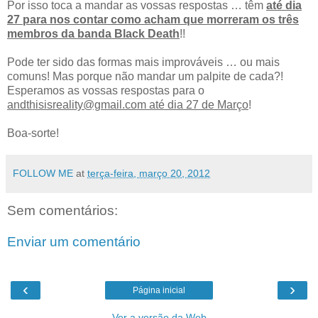
Por isso toca a mandar as vossas respostas … têm
até dia
27 para nos contar como acham que morreram os três
membros da banda Black Death
!!
Pode ter sido das formas mais improváveis … ou mais
comuns! Mas porque não mandar um palpite de cada?!
Esperamos as vossas respostas para o
andthisisreality@gmail.com até dia 27 de Março
!
Boa-sorte!
FOLLOW ME
at
terça-feira, março 20, 2012
Sem comentários:
Enviar um comentário
‹
›
Página inicial
Ver a versão da Web