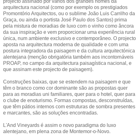
projecto assinado por vários dos grandes nomes da
arquitectura nacional (como por exemplo os prestigiados
Promontório Arquitectos, ou o sublime João Luis Carrilho da
Graça, ou ainda o portista José Paulo dos Santos) prima
pela mistura de moradias de luxo com o vinho como âncora
da sua inspiração e vem proporcionar uma experiência rural
única, num ambiente exclusivo e contemporâneo. O projecto
aposta na arquitectura moderna de qualidade e com uma
postura integradora da paisagem e da cultura arquitectónica
alentejana (menção obrigatória também aos incontornáveis
PROAP, no campo da arquitectura paisagística nacional, e
que assinam este projecto de paisagem).
Construções baixas, que se estendem na paisagem e que
têm o branco como cor dominante são as propostas quer
para as moradias uni familiares, quer para o hotel, quer para
o clube de enoturismo. Formas compostas, desconstruídas,
que têm pátios internos com estruturas de sombra presentes
e marcantes, são as soluções encontradas.
L'And Vineyards é assim o novo paradigma do luxo
alentejano, em plena zona de Montemor-o-Novo.