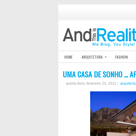
»
HOME
ARQUITETURA
FASHION
UMA CASA DE SONHO ... A
quinta-feira, fevereiro 24, 2011
arquitect