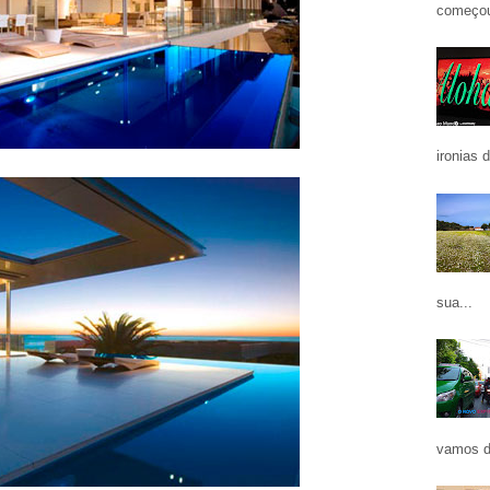
começou
ironias 
sua...
vamos d