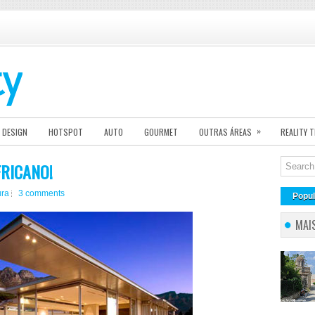
»
DESIGN
HOTSPOT
AUTO
GOURMET
OUTRAS ÁREAS
REALITY 
FRICANO!
ura
3 comments
Popul
MAI