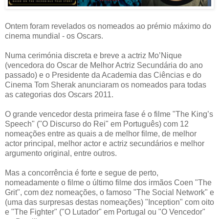
Ontem foram revelados os nomeados ao prémio máximo do
cinema mundial - os Oscars.
Numa cerimónia discreta e breve a actriz Mo’Nique
(vencedora do Oscar de Melhor Actriz Secundária do ano
passado) e o Presidente da Academia das Ciências e do
Cinema Tom Sherak anunciaram os nomeados para todas
as categorias dos Oscars 2011.
O grande vencedor desta primeira fase é o filme "The King’s
Speech" ("O Discurso do Rei" em Português) com 12
nomeações entre as quais a de melhor filme, de melhor
actor principal, melhor actor e actriz secundários e melhor
argumento original, entre outros.
Mas a concorrência é forte e segue de perto,
nomeadamente o filme o último filme dos irmãos Coen "The
Grit", com dez nomeações, o famoso "The Social Network" e
(uma das surpresas destas nomeações) "Inception" com oito
e "The Fighter" ("O Lutador" em Portugal ou "O Vencedor"