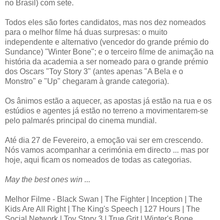
no Brasil) com sete.
Todos eles são fortes candidatos, mas nos dez nomeados
para o melhor filme há duas surpresas: o muito
independente e alternativo (vencedor do grande prémio do
Sundance) "Winter Bone"; e o terceiro filme de animação na
história da academia a ser nomeado para o grande prémio
dos Oscars "Toy Story 3" (antes apenas "A Bela e o
Monstro" e "Up" chegaram à grande categoria).
Os ânimos estão a aquecer, as apostas já estão na rua e os
estúdios e agentes já estão no terreno a movimentarem-se
pelo palmarés principal do cinema mundial.
Até dia 27 de Fevereiro, a emoção vai ser em crescendo.
Nós vamos acompanhar a cerimónia em directo ... mas por
hoje, aqui ficam os nomeados de todas as categorias.
May the best ones win ...
Melhor Filme - Black Swan | The Fighter | Inception | The
Kids Are All Right | The King's Speech | 127 Hours | The
Social Network | Toy Story 3 | True Grit | Winter's Bone