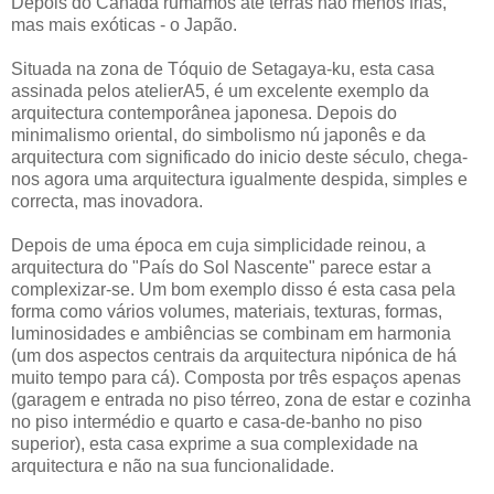
Depois do Canadá rumamos até terras não menos frias,
mas mais exóticas - o Japão.
Situada na zona de Tóquio de Setagaya-ku, esta casa
assinada pelos atelierA5, é um excelente exemplo da
arquitectura contemporânea japonesa. Depois do
minimalismo oriental, do simbolismo nú japonês e da
arquitectura com significado do inicio deste século, chega-
nos agora uma arquitectura igualmente despida, simples e
correcta, mas inovadora.
Depois de uma época em cuja simplicidade reinou, a
arquitectura do "País do Sol Nascente" parece estar a
complexizar-se. Um bom exemplo disso é esta casa pela
forma como vários volumes, materiais, texturas, formas,
luminosidades e ambiências se combinam em harmonia
(um dos aspectos centrais da arquitectura nipónica de há
muito tempo para cá). Composta por três espaços apenas
(garagem e entrada no piso térreo, zona de estar e cozinha
no piso intermédio e quarto e casa-de-banho no piso
superior), esta casa exprime a sua complexidade na
arquitectura e não na sua funcionalidade.