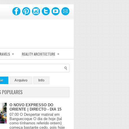
»
»
TRAVELS
REALITY ARCHITECTURE
ar
Arquivo
Info
S POPULARES
O NOVO EXPRESSO DO
ORIENTE | DIRECTO - DIA 15
07:00 O Despertar matinal em
Banguecoque O dia de hoje (tal
como tínhamos referido ontem)
começa bastante cedo, pois hoje