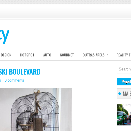
»
DESIGN
HOTSPOT
AUTO
GOURMET
OUTRAS ÁREAS
REALITY 
SKI BOULEVARD
s
0 comments
Popul
MAI