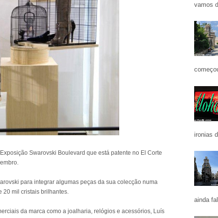
vamos d
começou
ironias 
a Exposição Swarovski Boulevard que está patente no El Corte
vembro.
warovski para integrar algumas peças da sua colecção numa
0 mil cristais brilhantes.
ainda fa
iais da marca como a joalharia, relógios e acessórios, Luís