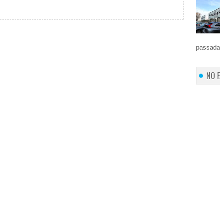
passada 
NO 