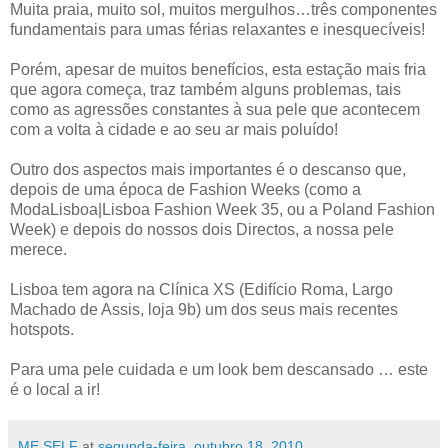
Muita praia, muito sol, muitos mergulhos…três componentes
fundamentais para umas férias relaxantes e inesquecíveis!
Porém, apesar de muitos benefícios, esta estação mais fria
que agora começa, traz também alguns problemas, tais
como as agressões constantes à sua pele que acontecem
com a volta à cidade e ao seu ar mais poluído!
Outro dos aspectos mais importantes é o descanso que,
depois de uma época de Fashion Weeks (como a
ModaLisboa|Lisboa Fashion Week 35, ou a Poland Fashion
Week) e depois do nossos dois Directos, a nossa pele
merece.
Lisboa tem agora na Clínica XS (Edifício Roma, Largo
Machado de Assis, loja 9b) um dos seus mais recentes
hotspots.
Para uma pele cuidada e um look bem descansado … este
é o local a ir!
ME SELF
at
segunda-feira, outubro 18, 2010