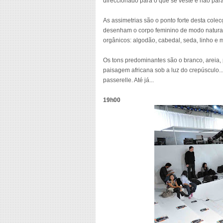
direccionado para o que se veste e não par
As assimetrias são o ponto forte desta cole
desenham o corpo feminino de modo natural
orgânicos: algodão, cabedal, seda, linho e 
Os tons predominantes são o branco, areia, 
paisagem africana sob a luz do crepúsculo.
passerelle. Até já...
19h00