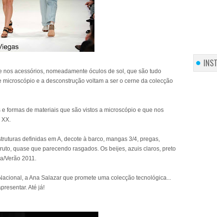
INS
se nos acessórios, nomeadamente óculos de sol, que são tudo
 microscópio e a desconstrução voltam a ser o cerne da colecção
 e formas de materiais que são vistos a microscópio e que nos
 XX.
uturas definidas em A, decote à barco, mangas 3/4, pregas,
uto, quase que parecendo rasgados. Os beijes, azuis claros, preto
ra/Verão 2011.
cional, a Ana Salazar que promete uma colecção tecnológica...
resentar. Até já!