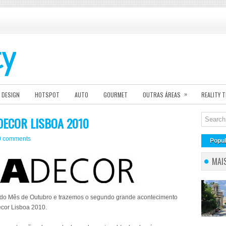
»
DESIGN
HOTSPOT
AUTO
GOURMET
OUTRAS ÁREAS
REALITY 
DECOR LISBOA 2010
0 comments
Popul
MAI
do Mês de Outubro e trazemos o segundo grande acontecimento
ecor Lisboa 2010.