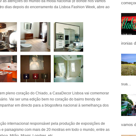
r as atenções do mundo da moda nacional (e donde nós vamos
começou
uatro dias depois do encerramento da Lisboa Fashion Week, abre ao
ironias 
sua...
t, em pleno coração do Chiado, a CasaDecor Lisboa vai comemorar
ário. Vai ser uma edição bem no coração do bairro trendy de
acompanhar em directo para a blogosfera nacional à semelhança dos
ção internacional responsável pela produção de exposições de
vamos d
ign e paisagismo com mais de 20 mostras em todo o mundo, entre as
sboa, Milão, Miami, Londres, etc..