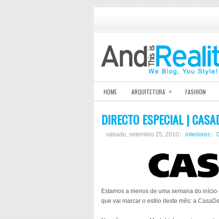
»
HOME
ARQUITETURA
FASHION
DIRECTO ESPECIAL | CASA
sábado, setembro 25, 2010
interiores
Estamos a menos de uma semana do início 
que vai marcar o estilo deste mês: a CasaD