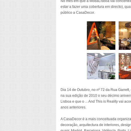
No mês em que a ModaLisboa vai concentra
estar a fazer uma cobertura em directo), q
público a CasaDecor.
Dia 14 de Outubro, no nº 72 da Rua Garret
na sua edição de 2010 o seu décimo anivers
Lisboa e que o ... And This is Reality vai 
anos anteriores.
A CasaDecor é a mais conceituada organiza
decoração, arquitectura de interiores, des
quais: Madrid, Barcelona, Valência, Porto, Li