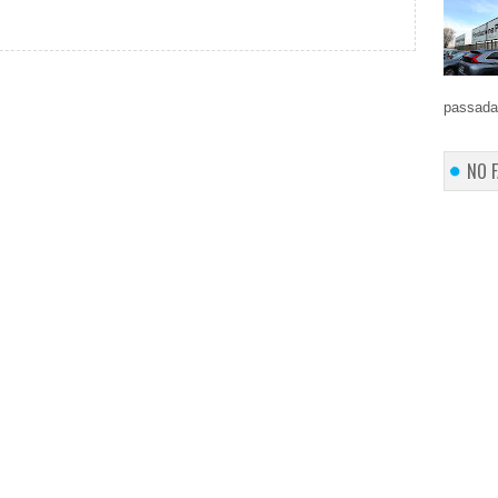
passada 
NO 